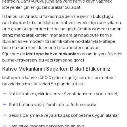
keşfedin. Sahil yürüyüşüne ara verip kahve keyfi yapmak
isteyenler için en güzel duraklar burada!
İstanbul’un Anadolu Yakası’nda denizle şehrin buluştuğu
noktalardan biri olan Maltepe, kahve severler için son yıllarda
öne çıkan bölgelerden biri haline geldi. Sahil boyunca uzanan
deniz manzaralı kafeler, mahalle aralarındaki butik kahve
dükkanları ve modern tasarımlı kahve noktalarıyla Maltepe,
hem huzurlu hem de enerjik bir atmosfer sunuyor.
Eğer sen de
Maltepe kahve mekanları
arasında yeni favorini
bulmak istiyorsan, bu yazı tam sana göre!
Kahve Mekanlarını Seçerken Dikkat Ettiklerimiz
Maltepe’de kahve kültürü giderek gelişirken, biz bu rehberi
hazırlarken bazı kriterleri ön planda tuttuk:
Kaliteli kahve çekirdekleri ve özenli demleme yöntemleri,
Sahil hattına yakın, ferah atmosferli mekanlar,
Sessiz çalışmaya veya arkadaş sohbetine uygun alanlar,
Samimi ve modern dekorasyon anlayışı.