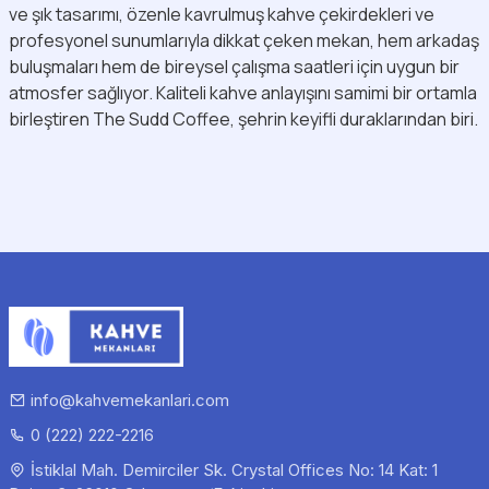
ve şık tasarımı, özenle kavrulmuş kahve çekirdekleri ve
profesyonel sunumlarıyla dikkat çeken mekan, hem arkadaş
buluşmaları hem de bireysel çalışma saatleri için uygun bir
atmosfer sağlıyor. Kaliteli kahve anlayışını samimi bir ortamla
birleştiren The Sudd Coffee, şehrin keyifli duraklarından biri.
info@kahvemekanlari.com
0 (222) 222-2216
İstiklal Mah. Demirciler Sk. Crystal Offices No: 14 Kat: 1