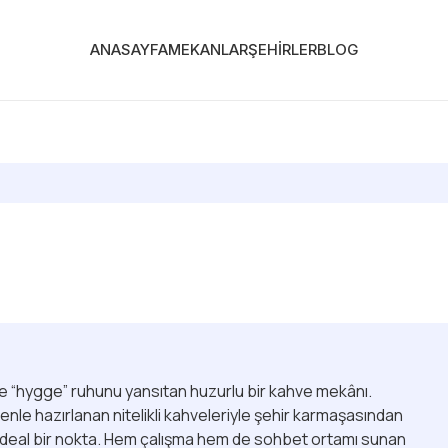
ANASAYFA
MEKANLAR
ŞEHIRLER
BLOG
e “hygge” ruhunu yansıtan huzurlu bir kahve mekânı.
nle hazırlanan nitelikli kahveleriyle şehir karmaşasından
n ideal bir nokta. Hem çalışma hem de sohbet ortamı sunan